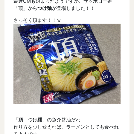
最近CMも始まったようですが、サッポロ一番
「頂」から
つけ麺
が登場しました！！
さっそく頂ます！！ｗ
「
頂 つけ麺
」の魚介醤油だれ。
作り方を少し変えれば、ラーメンとしても食べれ
るようです。