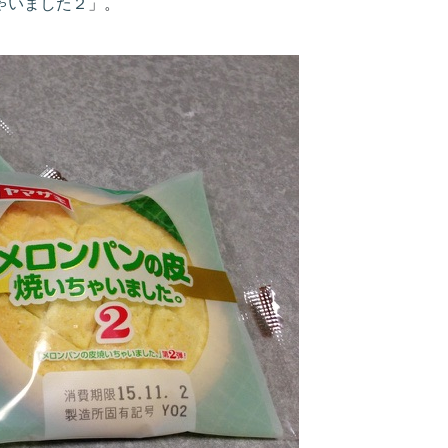
ゃいました２
」。
。