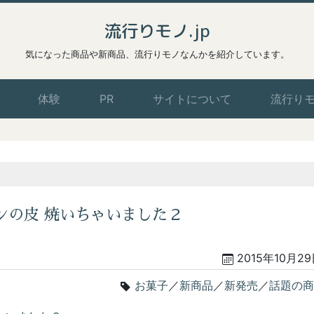
流行りモノ.jp
気になった商品や新商品、流行りモノなんかを紹介しています。
体験
PR
サイトについて
流行り
ンの皮 焼いちゃいました２
2015年10月2
お菓子
／
新商品
／
新発売
／
話題の商