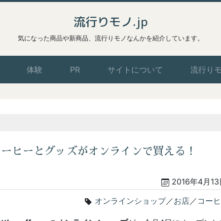
流行りモノ.jp
気になった商品や新商品、流行りモノなんかを紹介しています。
体験
PR
サイトについて
流行り
ffeeのコーヒーとグッズがオンラインで買える！
2016年4月1
オンラインショップ
／
お店
／
コーヒ