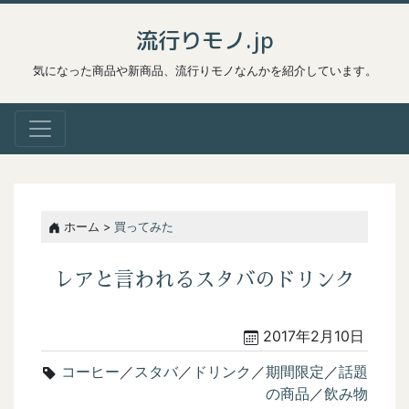
流行りモノ.jp
気になった商品や新商品、流行りモノなんかを紹介しています。
ホーム >
買ってみた
レアと言われるスタバのドリンク
2017年2月10日
コーヒー
／
スタバ
／
ドリンク
／
期間限定
／
話題
の商品
／
飲み物