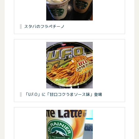
スタバのフラペチーノ
「U.F.O」に「甘口コクうまソース味」登場