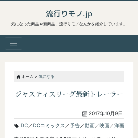
流行りモノ.jp
気になった商品や新商品、流行りモノなんかを紹介しています。
ホーム >
気になる
ジャスティスリーグ最新トレーラー
2017年10月9日
DC
／
DCコミックス
／
予告
／
動画
／
映画
／
洋画