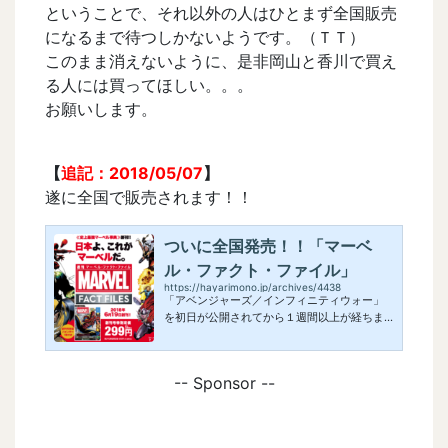
ということで、それ以外の人はひとまず全国販売
になるまで待つしかないようです。（ＴＴ）
このまま消えないように、是非岡山と香川で買え
る人には買ってほしい。。。
お願いします。
【
追記：2018/05/07
】
遂に全国で販売されます！！
ついに全国発売！！「マーベ
ル・ファクト・ファイル」
https://hayarimono.jp/archives/4438
「アベンジャーズ／インフィニティウォー」
を初日が公開されてから１週間以上が経ちま
した。みなさんどんなGWをお過ごされたので
しょうか。ネタバレ禁止が解けるまで言いた
いけど言えない・・・でも、みんなで語り合
-- Sponsor --
いたい・・・なんて気持ちを胸に、また鑑賞
しに劇場へ。。。そんなみなさん（もちろん
そうじゃない人も）に朗報です！2月に見つけ
てはしゃいでたけど、地域限定発売だったデ