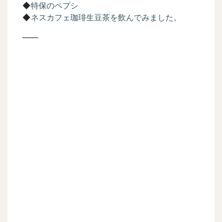
◆
特保のペプシ
◆
ネスカフェ珈琲生豆茶を飲んでみました。
——