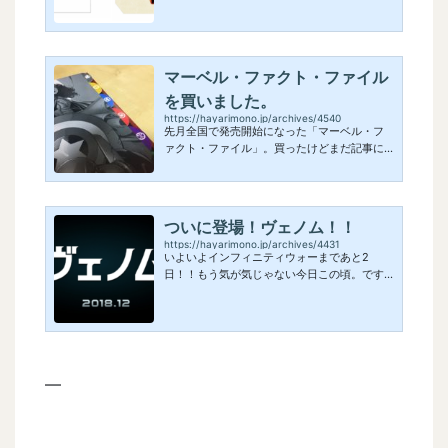
ブンイレブンではグッズ付き前売り券が発売
されます。そのグッズは。。。セブンイレブ
ンは、Tシャツ。ローソンは、トートバッ
ク。 出典：Lmaga.jp 大阪限定の特典グッズ
マーベル・ファクト・ファイル
で、それぞれアイアンマンのデザイン。な
に？関西ではアイアンマンが人気なの？？個
を買いました。
人的にはキャップがよかった。。。。なんて
https://hayarimono.jp/archives/4540
思いながらもちゃっかり買いますよw価格は2,
先月全国で発売開始になった「マーベル・フ
980円で、各限定５００セットだそうです。通
ァクト・ファイル」。買ったけどまだ記事に
常のチケッ...
できていなかったので＾＾；記念すべき１号
目の表紙はスパイディこと「スパイダーマ
ン」 創刊号は、バインダー（上の写真の左
側）が付いてます。このバインダーにファイ
ついに登場！ヴェノム！！
リングしていくと、マーベル大辞典の完
https://hayarimono.jp/archives/4431
成！！ってわけですね♪ ファイリングは、
いよいよインフィニティウォーまであと2
「アベンジャーズ」「X-MEN」「ファンタス
日！！もう気が気じゃない今日この頃。です
ティック・フォー」「スパイダーマン」「マ
が、、、ひとまずそれは置いておいて。。。1
ーベルナイツ」「コズミック」「リアルマー
2月に公開予定の「ヴェノム」の新しいトレー
ベル」という風に各セクション毎にしていく
ラーが公開されました。前回のトレーラーで
よう...
は現れなかったヴェノムの姿がついに！！ こ
ちらも楽しみです♪ でも、やっぱり今は27
日！！！！（↑置いておけなかった。笑）初
—
日の座席予約がすでにインフィニティウォー
状態でした。ユニクロやSHIBUYA109などで販
売されるグッズやイベントなどで、アベンジ
ャーズよりも先にファンのお財布が全滅する